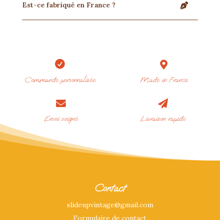
Est-ce fabriqué en France ?


Commande personnalisée
Made in France


Envoi soigné
Livraison rapide
Contact
slideupvintage@gmail.com
Formulaire de contact