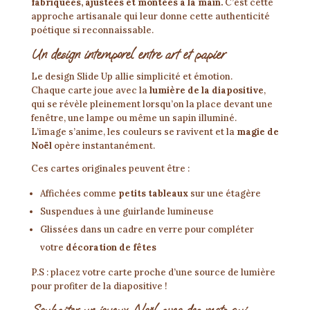
fabriquées, ajustées et montées à la main.
C’est cette
approche artisanale qui leur donne cette authenticité
poétique si reconnaissable.
Un design intemporel entre art et papier
Le design Slide Up allie simplicité et émotion.
Chaque carte joue avec la
lumière de la diapositive
,
qui se révèle pleinement lorsqu’on la place devant une
fenêtre, une lampe ou même un sapin illuminé.
L’image s’anime, les couleurs se ravivent et la
magie de
Noël
opère instantanément.
Ces cartes originales peuvent être :
Affichées comme
petits tableaux
sur une étagère
Suspendues à une guirlande lumineuse
Glissées dans un cadre en verre pour compléter
votre
décoration de fêtes
P.S : placez votre carte proche d’une source de lumière
pour profiter de la diapositive !