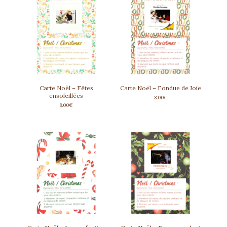
Carte Noël – Fêtes
Carte Noël – Fondue de Joie
ensoleillées
8.00
€
8.00
€