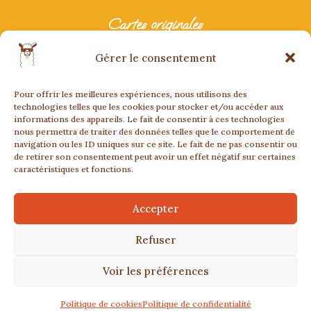
Cartes originales
Carte anniversaire originale
Gérer le consentement
Carte originale mariage
Carte originale fête
Pour offrir les meilleures expériences, nous utilisons des
Carte bonne retraite
technologies telles que les cookies pour stocker et/ou accéder aux
informations des appareils. Le fait de consentir à ces technologies
nous permettra de traiter des données telles que le comportement de
navigation ou les ID uniques sur ce site. Le fait de ne pas consentir ou
de retirer son consentement peut avoir un effet négatif sur certaines
caractéristiques et fonctions.
Accepter
CGV
CGU
Mentions légales
Confidentialité
Cookies
Refuser
Création de site sur mesure par Web by Man
®Slide Up 2025 – Tous droits réservés
Voir les préférences
Plan de site
Politique de cookies
Politique de confidentialité