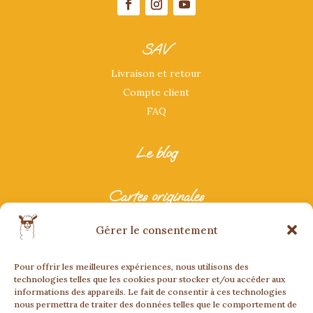
SAV
Livraison et retour
Compte client
FAQ
Le blog
Cartes originales
Carte anniversaire originale
Gérer le consentement
Carte originale mariage
Carte originale fête
Pour offrir les meilleures expériences, nous utilisons des
Carte bonne retraite
technologies telles que les cookies pour stocker et/ou accéder aux
informations des appareils. Le fait de consentir à ces technologies
nous permettra de traiter des données telles que le comportement de