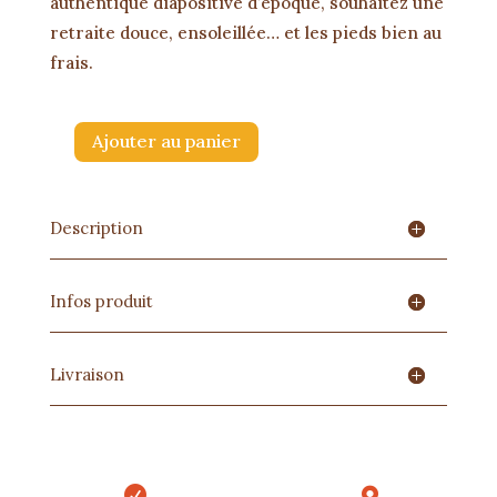
authentique diapositive d’époque, souhaitez une
retraite douce, ensoleillée… et les pieds bien au
frais.
Ajouter au panier
quantité
de
Carte
Description
Bonne
Retraite
Infos produit
-
Les
pieds
Livraison
dans
l'eau

