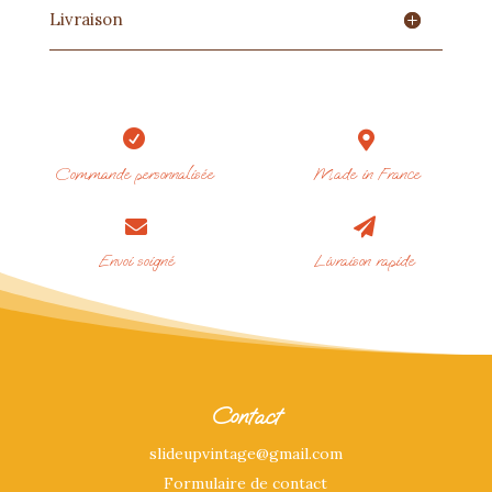
Livraison


Commande personnalisée
Made in France


Envoi soigné
Livraison rapide
Contact
slideupvintage@gmail.com
Formulaire de contact