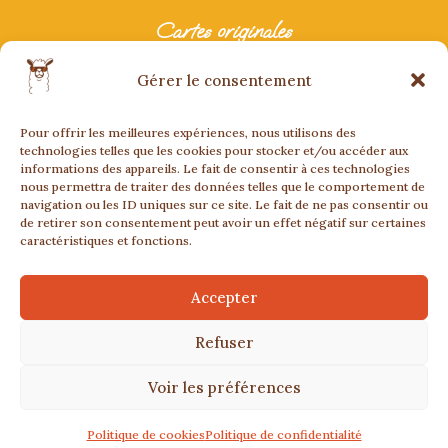
Cartes originales
Carte anniversaire originale
Gérer le consentement
Carte originale mariage
Carte originale fête
Pour offrir les meilleures expériences, nous utilisons des
Carte bonne retraite
technologies telles que les cookies pour stocker et/ou accéder aux
informations des appareils. Le fait de consentir à ces technologies
nous permettra de traiter des données telles que le comportement de
navigation ou les ID uniques sur ce site. Le fait de ne pas consentir ou
de retirer son consentement peut avoir un effet négatif sur certaines
caractéristiques et fonctions.
Accepter
CGV
CGU
Mentions légales
Confidentialité
Cookies
Refuser
Création de site sur mesure par Web by Man
®Slide Up 2025 – Tous droits réservés
Voir les préférences
Plan de site
Politique de cookies
Politique de confidentialité